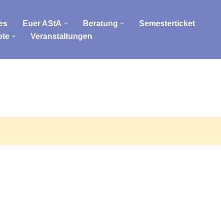
es
Euer AStA
Beratung
Semesterticket
ote
Veranstaltungen