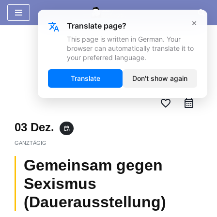
×
Translate page?
Zum
Inhalt
This page is written in German. Your
browser can automatically translate it to
springen
your preferred language.
Translate
Don't show again
favorite_border
03 Dez.
event_repeat
GANZTÄGIG
Gemeinsam gegen
Sexismus
(Dauerausstellung)