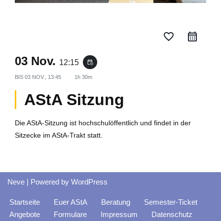
favorite_border
03 Nov.
12:15
event_repeat
BIS
03 NOV., 13:45
1h 30m
AStA Sitzung
Die AStA-Sitzung ist hochschulöffentlich und findet in der
Sitzecke im AStA-Trakt statt.
Neve
| Powered by
WordPress
Startseite
Euer AStA
Beratung
Semester-Ticket
Angebote
Formulare
Impressum
Datenschutz