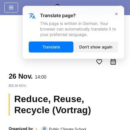
×
Translate page?
Zum
Inhalt
This page is written in German. Your
browser can automatically translate it to
springen
your preferred language.
Translate
Don't show again
favorite_border
26 Nov.
14:00
BIS
26 NOV.
Reduce, Reuse,
Recycle (Vortrag)
Organized by
Public Climate School