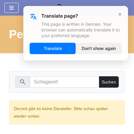
×
Translate page?
Zum
Inhalt
This page is written in German. Your
browser can automatically translate it to
Performers
springen
your preferred language.
Translate
Don't show again
search
Derzeit gibt es keine Darsteller. Bitte schau später
wieder vorbei.